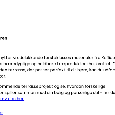
oren
tter vi udelukkende førsteklasses materialer fra Keflico
s bæredygtige og holdbare træprodukter i høj kvalitet. F
en terrasse, der passer perfekt til dit hjem, kan du udfo
tor.
 kommende terrasseprojekt og se, hvordan forskellige
er spiller sammen med din bolig og personlige stil – før d
røv den her.