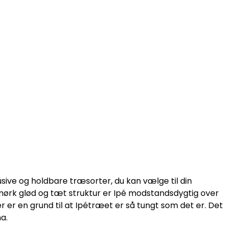
usive og holdbare træsorter, du kan vælge til din
 mørk glød og tæt struktur er Ipé modstandsdygtig over
r er en grund til at Ipétræet er så tungt som det er. Det
ma.