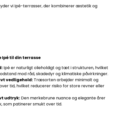
yder vi Ipé-terrasser, der kombinerer æstetik og
 Ipé til din terrasse
d:
Ipé er naturligt olieholdigt og tæt i strukturen, hvilket
dstand mod råd, skadedyr og klimatiske påvirkninger.
avt vedligehold:
Træsorten arbejder minimalt og
over tid, hvilket reducerer risiko for store revner eller
vt udtryk:
Den mørkebrune nuance og elegante årer
ok, som patinerer smukt over tid.