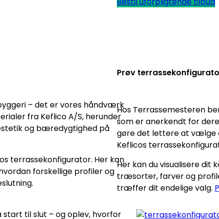
Bestil uforpligtende tilbud
Prøv terrassekonfigurat
ebyggeri – det er vores håndværk
Hos Terrassemesteren beny
rialer fra Keflico A/S, herunder
som er anerkendt for dere
stetik og bæredygtighed på
gøre det lettere at vælge d
Keflicos terrassekonfigura
os terrassekonfigurator. Her kan
Her kan du visualisere dit
vordan forskellige profiler og
træsorter, farver og profil
eslutning.
træffer dit endelige valg.
P
start til slut – og oplev, hvorfor