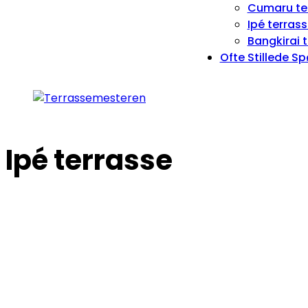
Cumaru te
Ipé terras
Bangkirai 
Ofte Stillede S
Ipé terrasse