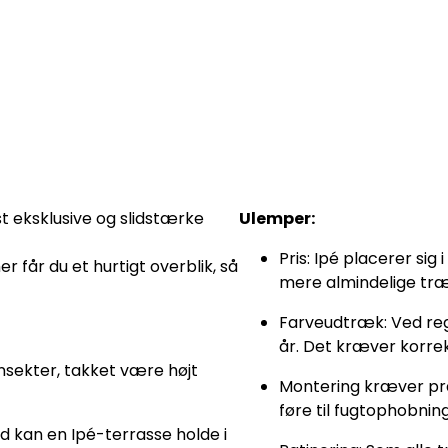
t eksklusive og slidstærke
Ulemper:
Pris: Ipé placerer si
 får du et hurtigt overblik, så
mere almindelige træ
Farveudtræk: Ved reg
år. Det kræver korrek
sekter, takket være højt
Montering kræver præc
føre til fugtophobnin
 kan en Ipé-terrasse holde i