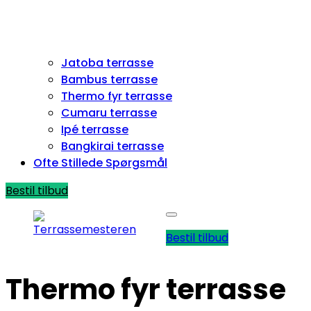
Jatoba terrasse
Bambus terrasse
Thermo fyr terrasse
Cumaru terrasse
Ipé terrasse
Bangkirai terrasse
Ofte Stillede Spørgsmål
Bestil tilbud
Open
Close
menu
menu
Bestil tilbud
Thermo fyr terrasse