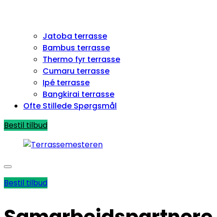
Jatoba terrasse
Bambus terrasse
Thermo fyr terrasse
Cumaru terrasse
Ipé terrasse
Bangkirai terrasse
Ofte Stillede Spørgsmål
Bestil tilbud
Open
Close
menu
menu
Bestil tilbud
Samarbejdspartnere